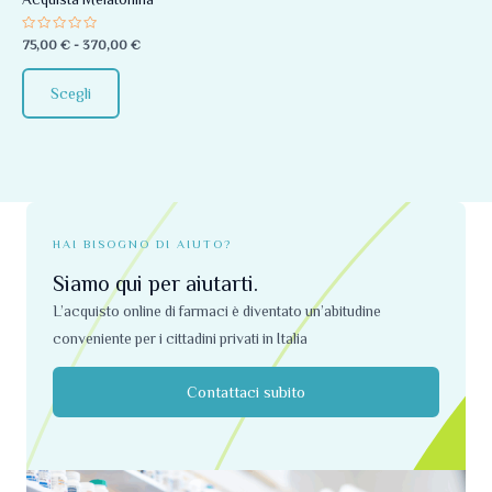
essere
Valutato
75,00
€
-
370,00
€
scelte
0
su
nella
5
Scegli
pagina
del
prodotto
HAI BISOGNO DI AIUTO?
Siamo qui per aiutarti.
L’acquisto online di farmaci è diventato un’abitudine
conveniente per i cittadini privati ​​in Italia
Contattaci subito