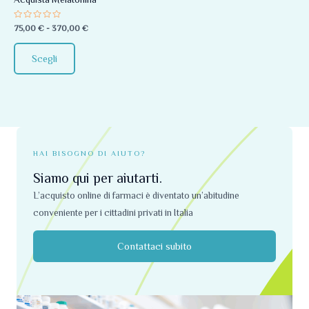
essere
Valutato
75,00
€
-
370,00
€
scelte
0
su
nella
5
Scegli
pagina
del
prodotto
HAI BISOGNO DI AIUTO?
Siamo qui per aiutarti.
L’acquisto online di farmaci è diventato un’abitudine
conveniente per i cittadini privati ​​in Italia
Contattaci subito