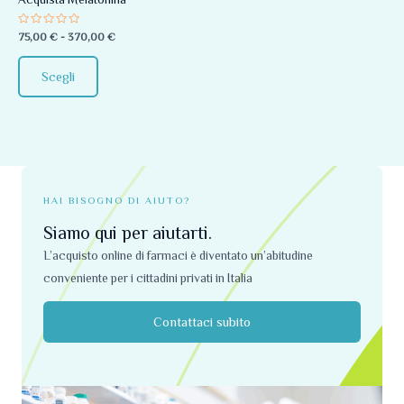
essere
Valutato
75,00
€
-
370,00
€
scelte
0
su
nella
5
Scegli
pagina
del
prodotto
HAI BISOGNO DI AIUTO?
Siamo qui per aiutarti.
L’acquisto online di farmaci è diventato un’abitudine
conveniente per i cittadini privati ​​in Italia
Contattaci subito