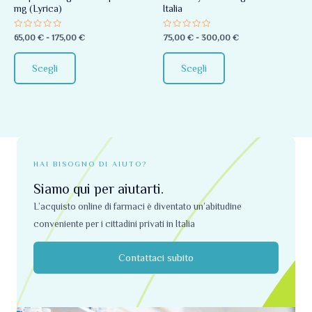
mg (Lyrica)
Italia
essere
essere
scelte
scelte
Valutato
Valutato
65,00
€
-
175,00
€
75,00
€
-
300,00
€
0
0
nella
nella
su
su
5
5
pagina
pagina
Scegli
Scegli
del
del
prodotto
prodotto
HAI BISOGNO DI AIUTO?
Siamo qui per aiutarti.
L’acquisto online di farmaci è diventato un’abitudine
conveniente per i cittadini privati ​​in Italia
Contattaci subito