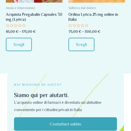
Le
Le
opzioni
opzioni
Ansia e depressione
Sollievo dal dolore
Acquista Pregabalin Capsules 30
Ordina Lyrica 25 mg online in
possono
possono
mg (Lyrica)
Italia
essere
essere
scelte
scelte
Valutato
Valutato
65,00
€
-
175,00
€
75,00
€
-
300,00
€
0
0
nella
nella
su
su
5
5
pagina
pagina
Scegli
Scegli
del
del
prodotto
prodotto
HAI BISOGNO DI AIUTO?
Siamo qui per aiutarti.
L’acquisto online di farmaci è diventato un’abitudine
conveniente per i cittadini privati ​​in Italia
Contattaci subito