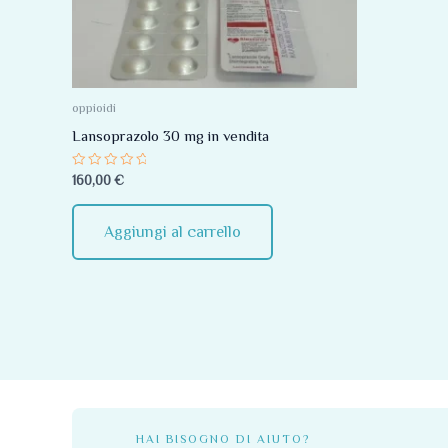
oppioidi
Lansoprazolo 30 mg in vendita
Valutato
160,00
€
0
su
5
Aggiungi al carrello
HAI BISOGNO DI AIUTO?