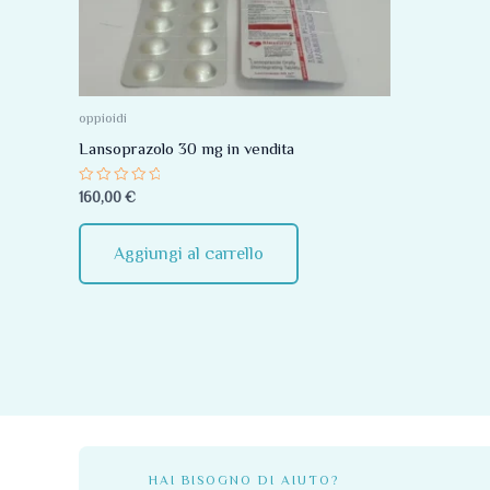
oppioidi
Lansoprazolo 30 mg in vendita
Valutato
160,00
€
0
su
5
Aggiungi al carrello
HAI BISOGNO DI AIUTO?