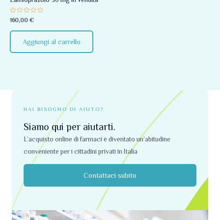
Valutato
160,00
€
0
su
5
Aggiungi al carrello
HAI BISOGNO DI AIUTO?
Siamo qui per aiutarti.
L’acquisto online di farmaci è diventato un’abitudine
conveniente per i cittadini privati ​​in Italia
Contattaci subito