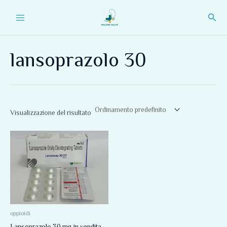
Vai
Main
Cerc
al
Menu
contenuto
lansoprazolo 30
Visualizzazione del risultato
oppioidi
Lansoprazolo 30 mg in vendita