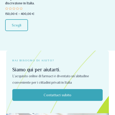
discrezione in Italia.
essere
scelte
Valutato
150,00
€
-
400,00
€
0
nella
su
5
pagina
Scegli
del
prodotto
HAI BISOGNO DI AIUTO?
Siamo qui per aiutarti.
L’acquisto online di farmaci è diventato un’abitudine
conveniente per i cittadini privati ​​in Italia
Contattaci subito