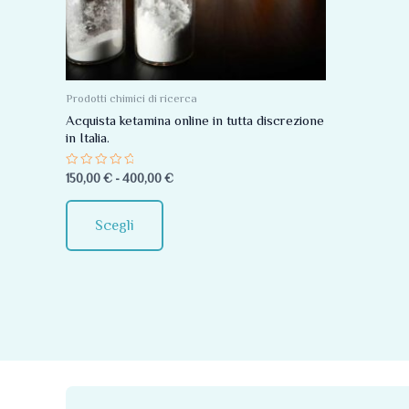
Le
opzioni
possono
essere
Prodotti chimici di ricerca
scelte
Acquista ketamina online in tutta discrezione
in Italia.
nella
pagina
Valutato
150,00
€
-
400,00
€
0
del
su
5
prodotto
Scegli