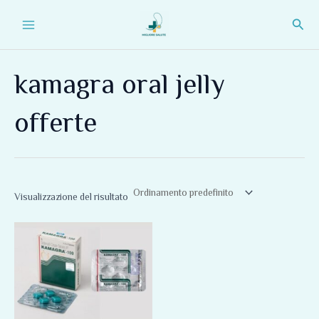
Vai
Main
Cerc
al
Menu
contenuto
kamagra oral jelly
offerte
Visualizzazione del risultato