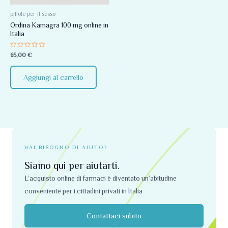
pillole per il sesso
Ordina Kamagra 100 mg online in
Italia
Valutato
65,00
€
0
su
5
Aggiungi al carrello
HAI BISOGNO DI AIUTO?
Siamo qui per aiutarti.
L’acquisto online di farmaci è diventato un’abitudine
conveniente per i cittadini privati ​​in Italia
Contattaci subito