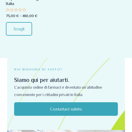
Italia
essere
scelte
Valutato
75,00
€
-
460,00
€
0
nella
su
5
pagina
Scegli
del
prodotto
HAI BISOGNO DI AIUTO?
Siamo qui per aiutarti.
L’acquisto online di farmaci è diventato un’abitudine
conveniente per i cittadini privati ​​in Italia
Contattaci subito