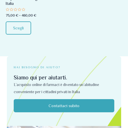
Italia
essere
scelte
Valutato
75,00
€
-
460,00
€
0
nella
su
5
pagina
Scegli
del
prodotto
HAI BISOGNO DI AIUTO?
Siamo qui per aiutarti.
L’acquisto online di farmaci è diventato un’abitudine
conveniente per i cittadini privati ​​in Italia
Contattaci subito