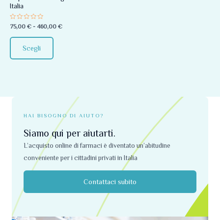
Italia
essere
scelte
Valutato
75,00
€
-
460,00
€
0
nella
su
5
pagina
Scegli
del
prodotto
HAI BISOGNO DI AIUTO?
Siamo qui per aiutarti.
L’acquisto online di farmaci è diventato un’abitudine
conveniente per i cittadini privati ​​in Italia
Contattaci subito