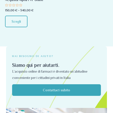
essere
Valutato
150,00
€
-
340,00
€
scelte
0
su
nella
5
Scegli
pagina
del
prodotto
HAI BISOGNO DI AIUTO?
Siamo qui per aiutarti.
L’acquisto online di farmaci è diventato un’abitudine
conveniente per i cittadini privati ​​in Italia
Contattaci subito