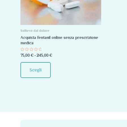
Le
opzioni
possono
essere
Sollievo dal dolore
scelte
Acquista fentanil online senza prescrizione
medica
nella
pagina
Valutato
75,00
€
-
245,00
€
0
del
su
5
prodotto
Scegli