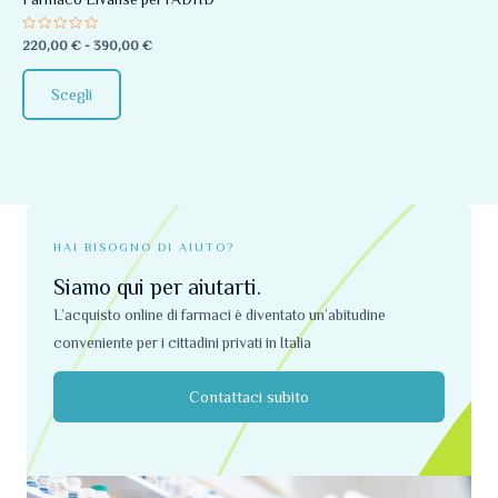
essere
Valutato
220,00
€
-
390,00
€
scelte
0
su
nella
5
Scegli
pagina
del
prodotto
HAI BISOGNO DI AIUTO?
Siamo qui per aiutarti.
L’acquisto online di farmaci è diventato un’abitudine
conveniente per i cittadini privati ​​in Italia
Contattaci subito