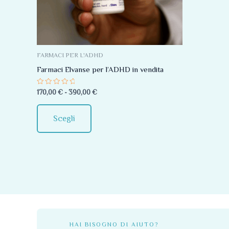
Le
opzioni
possono
essere
FARMACI PER L'ADHD
scelte
Farmaci Elvanse per l’ADHD in vendita
nella
Valutato
170,00
€
-
390,00
€
pagina
0
su
del
5
Scegli
prodotto
HAI BISOGNO DI AIUTO?