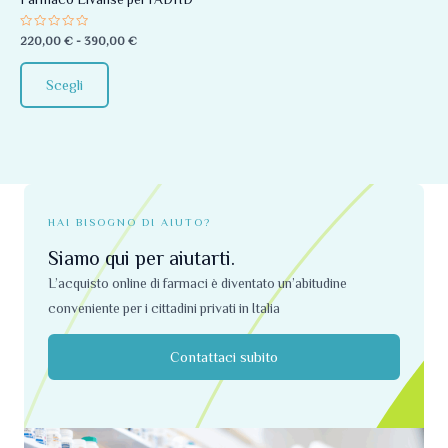
essere
Valutato
220,00
€
-
390,00
€
scelte
0
su
nella
5
Scegli
pagina
del
prodotto
HAI BISOGNO DI AIUTO?
Siamo qui per aiutarti.
L’acquisto online di farmaci è diventato un’abitudine
conveniente per i cittadini privati ​​in Italia
Contattaci subito