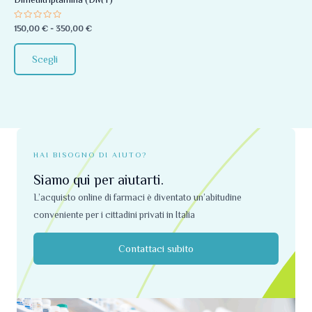
essere
Valutato
150,00
€
-
350,00
€
scelte
0
su
nella
5
Scegli
pagina
del
prodotto
HAI BISOGNO DI AIUTO?
Siamo qui per aiutarti.
L’acquisto online di farmaci è diventato un’abitudine
conveniente per i cittadini privati ​​in Italia
Contattaci subito