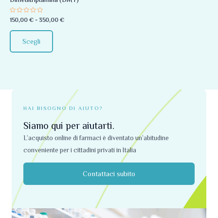
essere
Valutato
150,00
€
-
350,00
€
scelte
0
su
nella
5
Scegli
pagina
del
prodotto
HAI BISOGNO DI AIUTO?
Siamo qui per aiutarti.
L’acquisto online di farmaci è diventato un’abitudine
conveniente per i cittadini privati ​​in Italia
Contattaci subito