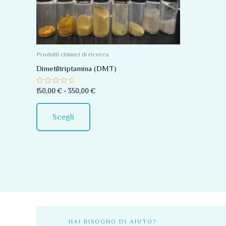
Le
opzioni
possono
essere
Prodotti chimici di ricerca
scelte
Dimetiltriptamina (DMT)
nella
Valutato
150,00
€
-
350,00
€
pagina
0
su
del
5
Scegli
prodotto
HAI BISOGNO DI AIUTO?