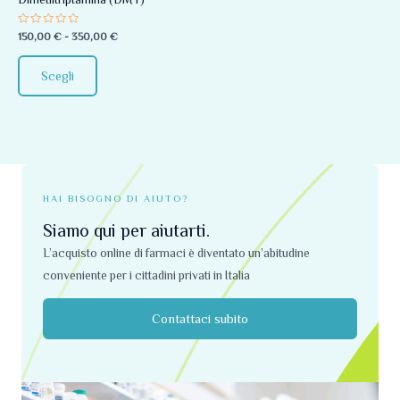
essere
Valutato
150,00
€
-
350,00
€
scelte
0
su
nella
5
Scegli
pagina
del
prodotto
HAI BISOGNO DI AIUTO?
Siamo qui per aiutarti.
L’acquisto online di farmaci è diventato un’abitudine
conveniente per i cittadini privati ​​in Italia
Contattaci subito