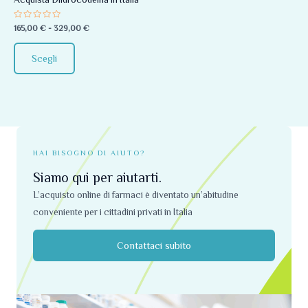
essere
Valutato
165,00
€
-
329,00
€
scelte
0
su
nella
5
Scegli
pagina
del
prodotto
HAI BISOGNO DI AIUTO?
Siamo qui per aiutarti.
L’acquisto online di farmaci è diventato un’abitudine
conveniente per i cittadini privati ​​in Italia
Contattaci subito