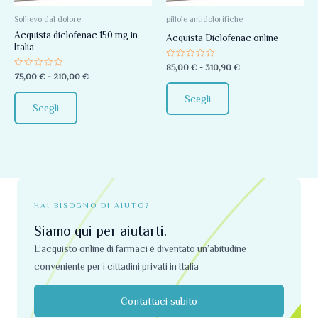
Le
Le
opzioni
opzioni
Sollievo dal dolore
pillole antidolorifiche
Acquista diclofenac 150 mg in
possono
possono
Acquista Diclofenac online
Italia
essere
essere
Valutato
85,00
€
-
310,90
€
scelte
scelte
0
Valutato
75,00
€
-
210,00
€
su
0
nella
nella
5
su
Scegli
5
pagina
pagina
Scegli
del
del
prodotto
prodotto
HAI BISOGNO DI AIUTO?
Siamo qui per aiutarti.
L’acquisto online di farmaci è diventato un’abitudine
conveniente per i cittadini privati ​​in Italia
Contattaci subito