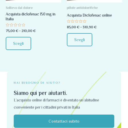
Le
Le
opzioni
opzioni
Sollievo dal dolore
pillole antidolorifiche
Acquista diclofenac 150 mg in
possono
possono
Acquista Diclofenac online
Italia
essere
essere
Valutato
85,00
€
-
310,90
€
scelte
scelte
0
Valutato
75,00
€
-
210,00
€
su
0
nella
nella
5
su
Scegli
5
pagina
pagina
Scegli
del
del
prodotto
prodotto
HAI BISOGNO DI AIUTO?
Siamo qui per aiutarti.
L’acquisto online di farmaci è diventato un’abitudine
conveniente per i cittadini privati ​​in Italia
Contattaci subito