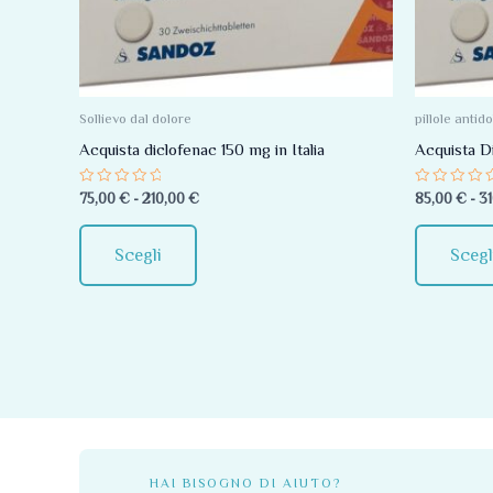
Le
opzioni
possono
essere
Sollievo dal dolore
pillole antid
scelte
Acquista diclofenac 150 mg in Italia
Acquista D
nella
Valutato
Valutato
75,00
€
-
210,00
€
85,00
€
-
3
pagina
0
0
su
su
del
5
5
Scegli
Scegl
prodotto
HAI BISOGNO DI AIUTO?