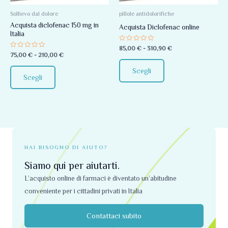
Le
Le
opzioni
opzioni
Sollievo dal dolore
pillole antidolorifiche
Acquista diclofenac 150 mg in
possono
possono
Acquista Diclofenac online
Italia
essere
essere
Valutato
85,00
€
-
310,90
€
scelte
scelte
0
Valutato
75,00
€
-
210,00
€
su
0
nella
nella
5
su
Scegli
5
pagina
pagina
Scegli
del
del
prodotto
prodotto
HAI BISOGNO DI AIUTO?
Siamo qui per aiutarti.
L’acquisto online di farmaci è diventato un’abitudine
conveniente per i cittadini privati ​​in Italia
Contattaci subito