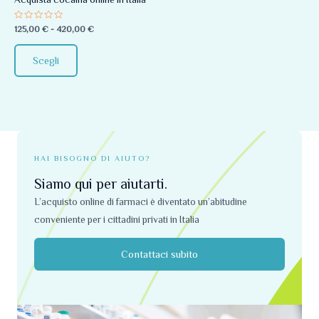
essere
Valutato
125,00
€
-
420,00
€
scelte
0
su
nella
5
Scegli
pagina
del
prodotto
HAI BISOGNO DI AIUTO?
Siamo qui per aiutarti.
L’acquisto online di farmaci è diventato un’abitudine
conveniente per i cittadini privati ​​in Italia
Contattaci subito