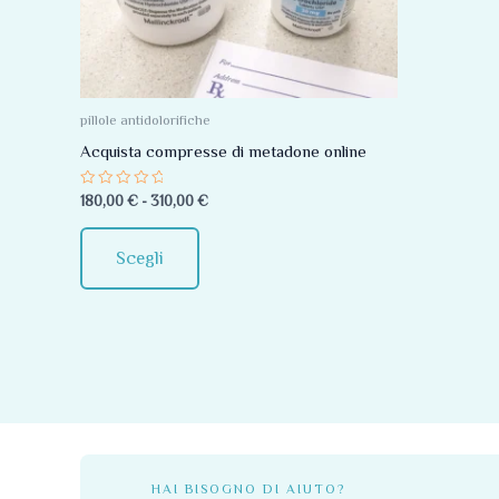
Le
opzioni
possono
essere
pillole antidolorifiche
scelte
Acquista compresse di metadone online
nella
Valutato
180,00
€
-
310,00
€
pagina
0
su
del
5
Scegli
prodotto
HAI BISOGNO DI AIUTO?