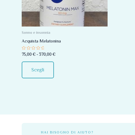
Le
opzioni
possono
essere
Sonno e insonnia
scelte
Acquista Melatonina
nella
Valutato
75,00
€
-
370,00
€
pagina
0
su
del
5
Scegli
prodotto
HAI BISOGNO DI AIUTO?