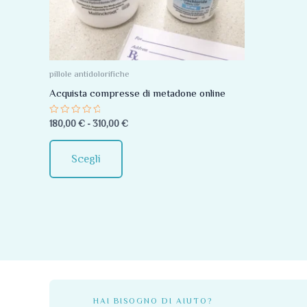
Le
opzioni
possono
essere
pillole antidolorifiche
scelte
Acquista compresse di metadone online
nella
Valutato
180,00
€
-
310,00
€
pagina
0
su
del
5
Scegli
prodotto
HAI BISOGNO DI AIUTO?