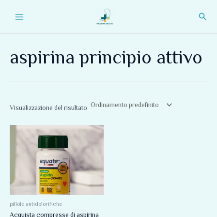
Vai
Main
Cerc
al
Menu
contenuto
aspirina principio attivo
Visualizzazione del risultato
Fascia
Questo
di
prodotto
prezzo:
da
ha
134,00 €
più
a
212,00 €
varianti.
Le
opzioni
pillole antidolorifiche
Acquista compresse di aspirina
possono