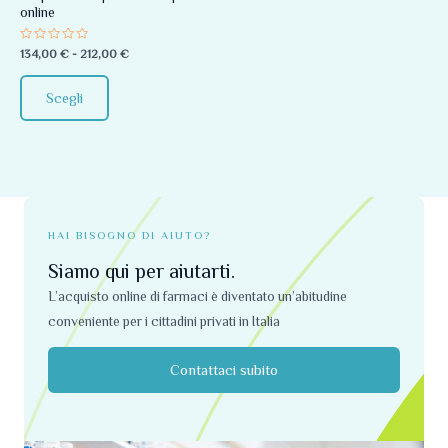
online
essere
scelte
Valutato
134,00
€
-
212,00
€
0
nella
su
5
pagina
Scegli
del
prodotto
HAI BISOGNO DI AIUTO?
Siamo qui per aiutarti.
L’acquisto online di farmaci è diventato un’abitudine
conveniente per i cittadini privati ​​in Italia
Contattaci subito