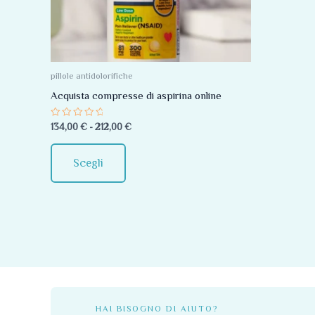
Le
opzioni
possono
essere
pillole antidolorifiche
scelte
Acquista compresse di aspirina online
nella
Valutato
134,00
€
-
212,00
€
pagina
0
su
del
5
Scegli
prodotto
HAI BISOGNO DI AIUTO?