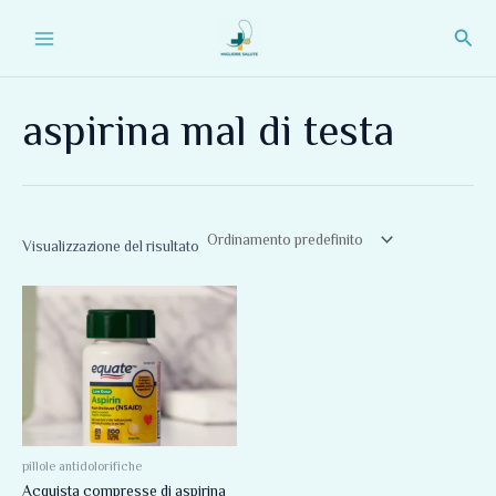
Vai
Main
Cerc
al
Menu
contenuto
aspirina mal di testa
Visualizzazione del risultato
Fascia
Questo
di
prodotto
prezzo:
da
ha
134,00 €
più
a
212,00 €
varianti.
Le
opzioni
pillole antidolorifiche
Acquista compresse di aspirina
possono