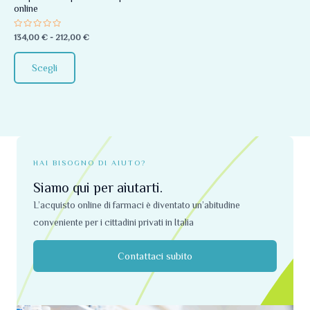
online
essere
scelte
Valutato
134,00
€
-
212,00
€
0
nella
su
5
pagina
Scegli
del
prodotto
HAI BISOGNO DI AIUTO?
Siamo qui per aiutarti.
L’acquisto online di farmaci è diventato un’abitudine
conveniente per i cittadini privati ​​in Italia
Contattaci subito