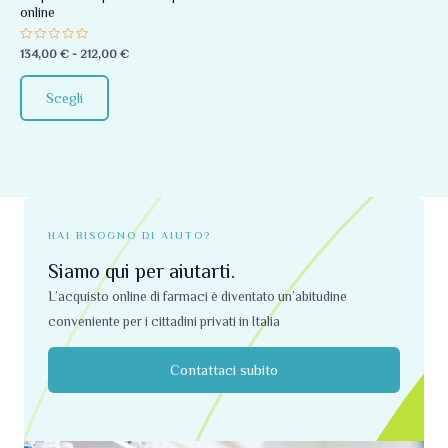
online
essere
scelte
Valutato
134,00
€
-
212,00
€
0
nella
su
5
pagina
Scegli
del
prodotto
HAI BISOGNO DI AIUTO?
Siamo qui per aiutarti.
L’acquisto online di farmaci è diventato un’abitudine
conveniente per i cittadini privati ​​in Italia
Contattaci subito