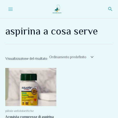
Vai
Main
Cerc
al
Menu
contenuto
aspirina a cosa serve
Visualizzazione del risultato
Fascia
Questo
di
prodotto
prezzo:
da
ha
134,00 €
più
a
212,00 €
varianti.
Le
opzioni
pillole antidolorifiche
Acquista compresse di aspirina
possono