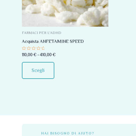
Le
opzioni
possono
essere
FARMACI PER L'ADHD
scelte
Acquista ANFETAMINE SPEED
nella
Valutato
110,00
€
-
410,00
€
pagina
0
su
del
5
Scegli
prodotto
HAI BISOGNO DI AIUTO?