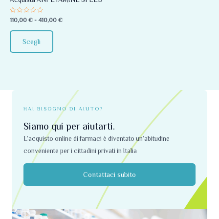
essere
Valutato
110,00
€
-
410,00
€
scelte
0
su
nella
5
Scegli
pagina
del
prodotto
HAI BISOGNO DI AIUTO?
Siamo qui per aiutarti.
L’acquisto online di farmaci è diventato un’abitudine
conveniente per i cittadini privati ​​in Italia
Contattaci subito