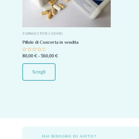
Le
opzioni
possono
essere
FARMACI PER L'ADHD
scelte
Pillole di Concerta in vendita
nella
Valutato
80,00
€
-
360,00
€
pagina
0
su
del
5
Scegli
prodotto
HAI BISOGNO DI AIUTO?