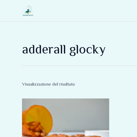
Vai
al
contenuto
adderall glocky
Visualizzazione del risultato
Fascia
Questo
di
prodotto
prezzo:
da
ha
170,00 €
più
a
625,00 €
varianti.