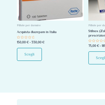
Le
opzioni
possono
essere
Pillole per dormire
Pillole per d
scelte
Stilnox (Z
Acquista diazepam in Italia
prescrizio
nella
Valutato
150,00
€
-
330,00
€
pagina
0
Valutato
75,00
€
-
18
su
0
del
5
su
5
Scegli
prodotto
Scegl