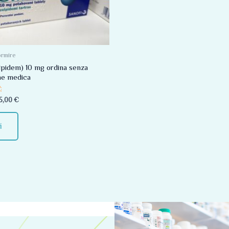
Le
opzioni
possono
essere
ormire
scelte
olpidem) 10 mg ordina senza
ne medica
nella
pagina
5,00
€
del
prodotto
i