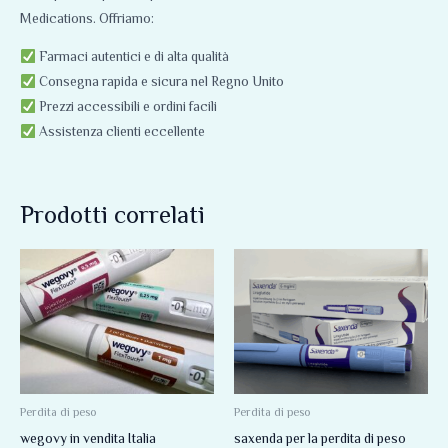
Medications. Offriamo:
Farmaci autentici e di alta qualità
Consegna rapida e sicura nel Regno Unito
Prezzi accessibili e ordini facili
Assistenza clienti eccellente
Prodotti correlati
Fascia
Questo
di
prodotto
prezzo:
da
ha
160,00 €
più
a
355,00 €
varianti.
Le
opzioni
Perdita di peso
Perdita di peso
possono
wegovy in vendita Italia
saxenda per la perdita di peso