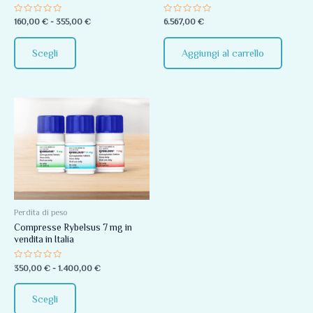
essere
Valutato
Valutato
160,00
€
-
355,00
€
6.567,00
€
scelte
0
0
su
su
nella
5
5
Scegli
Aggiungi al carrello
pagina
del
prodotto
Fascia
Questo
di
prodotto
prezzo:
da
ha
350,00 €
più
a
1.400,00 €
varianti.
Le
opzioni
Perdita di peso
Compresse Rybelsus 7 mg in
possono
vendita in Italia
essere
scelte
Valutato
350,00
€
-
1.400,00
€
0
nella
su
5
pagina
Scegli