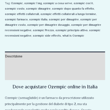
Tag:
Ozempic
,
ozempic 1 mg
,
ozempic a cosa serve
,
ozempic cos'è
,
ozempic costo
,
ozempic dimagrire
,
ozempic dopo quanto fa effetto
,
ozempic effetti collaterali
,
ozempic effetti collaterali a lungo termine
,
ozempic farmaco
,
ozempic italia
,
ozempic per dimagrire
,
ozempic per
dimagrire costo
,
ozempic per dimagrire dosaggio
,
ozempic per dimagrire
recensioni negative
,
ozempic Prezzo
,
ozempic principio attivo
,
ozempic
recensioni negative
,
ozempic side effects
,
what is Ozempic
Descrizione
Informazioni aggiuntive
Recensioni (0)
Dove acquistare Ozempic online in Italia
Ozempic (semaglutide) è un farmaco da prescrizione utilizzato
principalmente per la gestione del diabete di tipo 2
,
ma sta