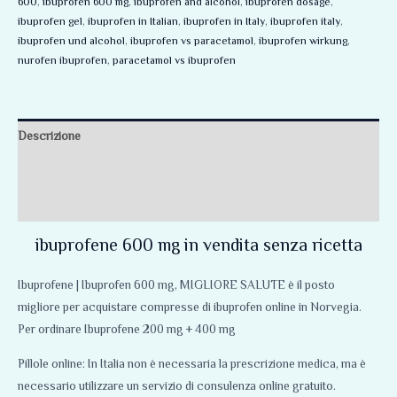
600
,
ibuprofen 600 mg
,
ibuprofen and alcohol
,
ibuprofen dosage
,
ibuprofen gel
,
ibuprofen in Italian
,
ibuprofen in Italy
,
ibuprofen italy
,
ibuprofen und alcohol
,
ibuprofen vs paracetamol
,
ibuprofen wirkung
,
nurofen ibuprofen
,
paracetamol vs ibuprofen
Descrizione
Informazioni aggiuntive
Recensioni (0)
ibuprofene 600 mg in vendita senza ricetta
Ibuprofene | Ibuprofen 600 mg, MIGLIORE SALUTE è il posto
migliore per acquistare compresse di ibuprofen online in Norvegia.
Per ordinare Ibuprofene 200 mg + 400 mg
Pillole online: In Italia non è necessaria la prescrizione medica, ma è
necessario utilizzare un servizio di consulenza online gratuito.