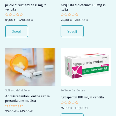
pillole di subutex da 8 mg in
Acquista diclofenac 150 mg in
possono
possono
vendita
Italia
essere
essere
scelte
scelte
Valutato
Valutato
65,00
€
-
390,00
€
75,00
€
-
210,00
€
0
0
nella
nella
su
su
5
5
pagina
pagina
Scegli
Scegli
del
del
prodotto
prodotto
Fascia
Fascia
Questo
Questo
di
di
prodotto
prodotto
prezzo:
prezzo:
da
da
ha
ha
75,00 €
65,00 €
più
più
a
a
245,00 €
190,00 €
varianti.
varianti.
Le
Le
opzioni
opzioni
Sollievo dal dolore
Sollievo dal dolore
Acquista fentanil online senza
possono
possono
gabapentin 100 mg in vendita
prescrizione medica
essere
essere
Valutato
65,00
€
-
190,00
€
scelte
scelte
0
Valutato
75,00
€
-
245,00
€
su
0
nella
nella
5