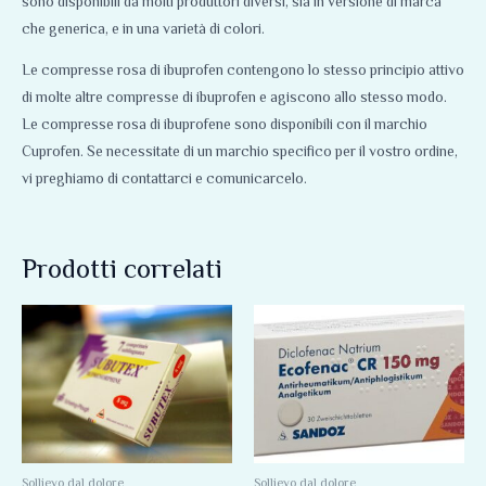
sono disponibili da molti produttori diversi, sia in versione di marca
che generica, e in una varietà di colori.
Le compresse rosa di ibuprofen contengono lo stesso principio attivo
di molte altre compresse di ibuprofen e agiscono allo stesso modo.
Le compresse rosa di ibuprofene sono disponibili con il marchio
Cuprofen. Se necessitate di un marchio specifico per il vostro ordine,
vi preghiamo di contattarci e comunicarcelo.
Prodotti correlati
Fascia
Fascia
Questo
Questo
di
di
prodotto
prodotto
prezzo:
prezzo:
da
da
ha
ha
65,00 €
75,00 €
più
più
a
a
390,00 €
210,00 €
varianti.
varianti.
Le
Le
opzioni
opzioni
Sollievo dal dolore
Sollievo dal dolore