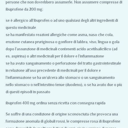
persone che non dovrebbero assumerle. Non assumere compresse di
ibuprofene da 200 mg:
se è allergico all’ibuprofen o ad uno qualsiasi degli altri ingredienti di
questo medicinale
se ha manifestato reazioni allergiche come asma
,
naso che cola,
eruzione cutanea pruriginosa o gonfiore di labbra, viso, lingua o gola
dopo l’assunzione di medicinali contenenti acido acetilsalicilico (ad
es. aspirina) o altri medicinali per il dolore e l’infiammazione
se ha avuto sanguinamento o perforazione del tratto gastrointestinale
in relazione all’uso precedente di medicinali per il dolore e
l’infiammazione se ha un’ulcera allo stomaco o un sanguinamento
nello stomaco o nell’intestino tenue (duodeno), o se ha avuto due o più
di questi episodi in passato
ibuprofen 400 mg ordina senza ricetta con consegna rapida
Se soffre di una condizione di origine sconosciuta che provoca una
formazione anomala di globuli rossi, le compresse rosa di ibuprofene