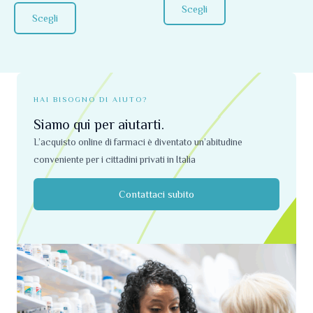
su
Scegli
5
pagina
pagina
Scegli
del
del
prodotto
prodotto
HAI BISOGNO DI AIUTO?
Siamo qui per aiutarti.
L’acquisto online di farmaci è diventato un’abitudine
conveniente per i cittadini privati ​​in Italia
Contattaci subito